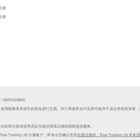
注册
注册
照号：GB55429800。
仅使用能够承受损失的资金进行交易。外汇和差价合约交易可能并不适合所有投资者，
服务，也不向此类分发或使用违反当地法律或法规的国家提供服务。
Trading Ltd 注册账户，即表示您确认您是
自愿注册的，Raw Trading Ltd 