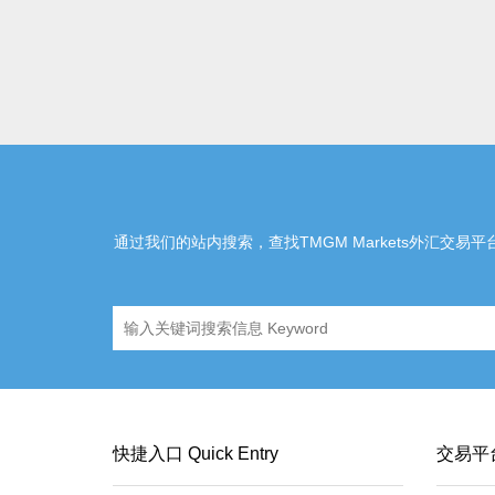
通过我们的站内搜索，查找TMGM Markets外汇交易平台
快捷入口 Quick Entry
交易平