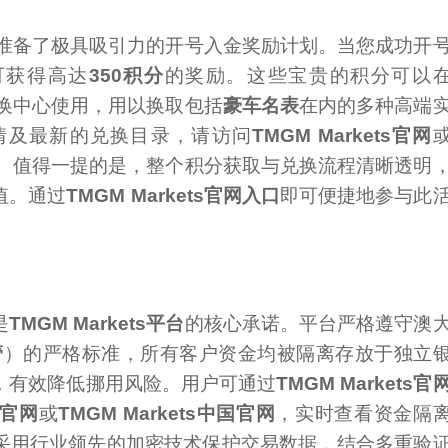
准备了极具吸引力的开号入金奖励计划。当您成功开
可获得高达
350积分
的奖励。这些宝贵的积分可以
换中心使用，用以换取包括
豪车名表
在内的多种高端
情及最新的兑换目录，请访问
TMGM Markets官网
。值得一提的是，整个积分获取与兑换流程清晰透明
值。通过
TMGM Markets官网入口
即可便捷地参与此
是
TMGM Markets平台
的核心承诺。平台严格遵守澳
管
）的严格标准，所有客户资金均被隔离存放于独立
，有效降低挪用风险。用户可通过
TMGM Markets官
台官网
或
TMGM Markets中国官网
，实时查看资金隔
采用行业领先的加密技术保护交易数据，结合多重验