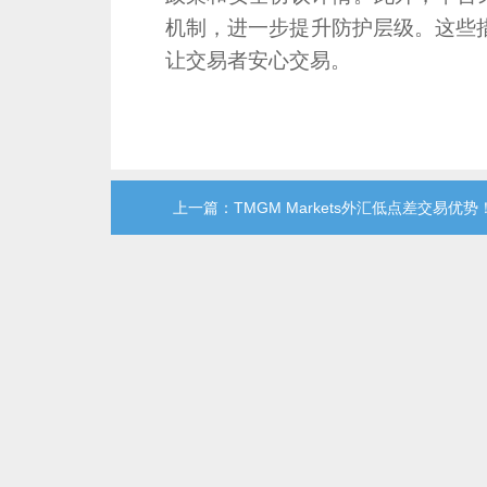
机制，进一步提升防护层级。这些
让交易者安心交易。
上一篇：TMGM Markets外汇低点差交易优势