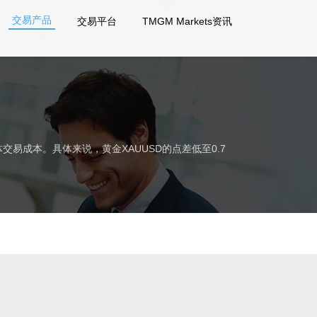
交易产品
交易平台
TMGM Markets资讯
整体交易成本。具体来说，黄金XAUUSD的点差低至0.7