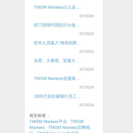
TMGM Markets出入金教程：快速便捷仅供参考
8/7/2026
持刀强闯中国驻日大使馆 村田晃大被日本警方以涉嫌违反枪支刀具法再次逮捕
8/7/2026
驻外人员落入“桃色陷阱”出卖大量国家秘密，国安机关提示
8/7/2026
冰雹、大暴雨、雷暴大风！今起，局地新一轮降雨过程上线，核心影响时段
8/7/2026
TMGM Markets交易策略优化技巧？
8/7/2026
1800万存款被银行员工转走，储户兑现遭银行拖延
8/7/2026
相关标签：
TMGM Markets平台
TMGM
Markets
TMGM Markets官网地