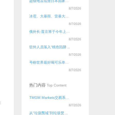
超级地震或致日本国家崩溃
8/7/2026
冰雹、大暴雨、雷暴大风！今起，局地新一轮降雨过程上线，核心影响时段
8/7/2026
俄外长:普京将于今年上半年访华
8/7/2026
驻外人员落入“桃色陷阱”出卖大量国家秘密，国安机关提示
8/7/2026
号称世界最好喝可乐单瓶售价29元？可乐虽好喝，要警惕肠道被“腐蚀”
网
8/7/2026
热门内容
Top Content
TMGM Markets交易系统优势详解
围
8/7/2026
从“垃圾围城”到垃圾焚烧厂“吃不饱”：垃圾不够烧