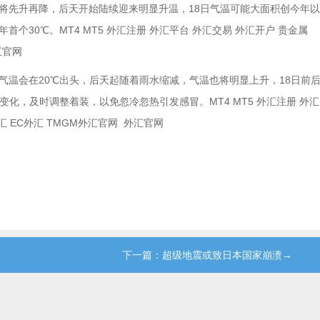
将先升再降，后天开始陆续迎来明显升温，18日气温可能大面积创今年以
30℃。MT4 MT5 外汇注册 外汇平台 外汇交易 外汇开户 贵金属
汇官网
气温会在20℃出头，后天起随着雨水缩减，气温也将明显上升，18日前
化，及时调整着装，以免忽冷忽热引发感冒。MT4 MT5 外汇注册 外汇
外汇 EC外汇 TMGM外汇官网 外汇官网
←
下一篇：超级地震或致日本国家崩溃→