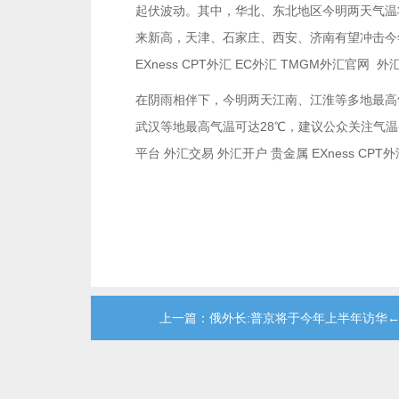
起伏波动。其中，华北、东北地区今明两天气温
来新高，天津、石家庄、西安、济南有望冲击今年首个
EXness CPT外汇 EC外汇 TMGM外汇官网 外
在阴雨相伴下，今明两天江南、江淮等多地最高
武汉等地最高气温可达28℃，建议公众关注气温变
平台 外汇交易 外汇开户 贵金属 EXness CPT
上一篇：俄外长:普京将于今年上半年访华