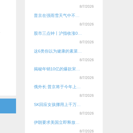
8/7/2026
普京在强雨雪天气中不顾自己淋湿，为俄女副总理撑伞
8/7/2026
后
股市三点钟丨沪指收涨0.71%，重返4100点！A股近4000股飘红
8/7/2026
这6类你以为健康的素菜，其实约等于在“吃油”！
8/7/2026
揭秘年销10亿的爆款宋柚汁：“宋柚”是商标，柚含量不到3%，主配料为糖水，品牌号称全国销量第一
8/7/2026
俄外长:普京将于今年上半年访华
8/7/2026
SK回应女孩挪用上千万打赏主播
8/7/2026
伊朗要求美国立即释放被扣押船只及人员
8/7/2026