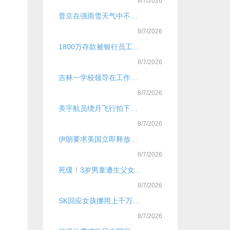
8/7/2026
普京在强雨雪天气中不顾自己淋湿，为俄女副总理撑伞
8/7/2026
1800万存款被银行员工转走，储户兑现遭银行拖延
8/7/2026
吉林一学校领导在工作群发“亲密消息” 引质疑 校方回应：是误发，已批评
8/7/2026
美宇航员绕月飞行拍下罕见“地落”：蓝色地球悄然躲进月球背后
8/7/2026
伊朗要求美国立即释放被扣押船只及人员
8/7/2026
死缓！3岁男童遭生父女友虐待致死案一审宣判
8/7/2026
SK回应女孩挪用上千万打赏主播
8/7/2026