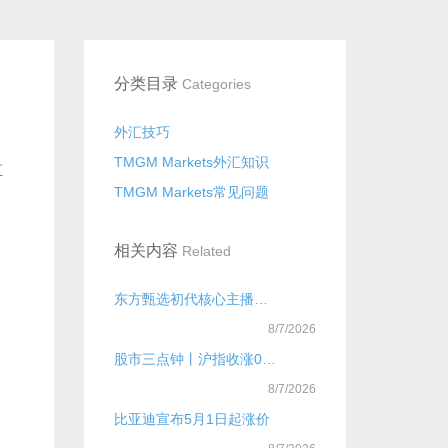
分类目录
Categories
外汇技巧
TMGM Markets外汇知识
汇
TMGM Markets常见问题
相关内容
Related
东方甄选初代核心主播已全员离开
8/7/2026
股市三点钟丨沪指收涨0.71%，重返4100点！A股近4000股飘红
8/7/2026
比亚迪宣布5月1日起涨价