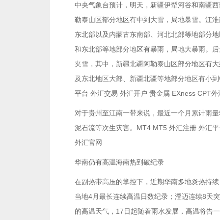
中央气象台预计，明天，新疆伊犁河谷和南疆西
勒泰山区部分地区有中到大雪，局地暴雪。江淮
东北部以及内蒙古东南部、河北北部等地部分地
和东北部等地部分地区有暴雨，局地大暴雨。后
夹雪，其中，新疆北疆阿勒泰山区部分地区有大
及东北地区大部、新疆北疆等地部分地区有小到中
平台 外汇交易 外汇开户 贵金属 EXness CPT
对于贵州至江南一带来说，最近一个月累计雨量
泥石流等次生灾害。MT4 MT5 外汇注册 外汇平台
外汇官网
华南仍有高温海南热到破纪录
在副热带高压的掌控下，近期华南多地炎热持续，
当地4月最长连续高温日数纪录；澄迈连续8天突
的高温天气，17日起随着雨水发展，高温将告