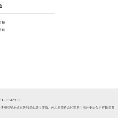
台
注册
注册
照号：GB55429800。
仅使用能够承受损失的资金进行交易。外汇和差价合约交易可能并不适合所有投资者，