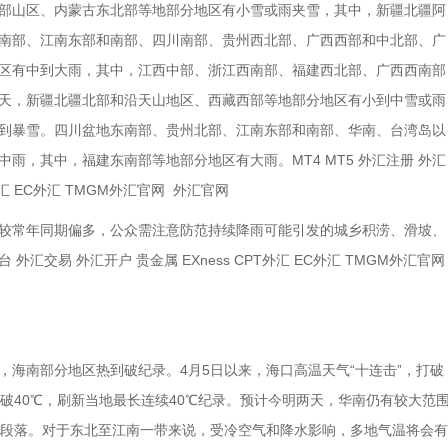
部山区、内蒙古东北部等地部分地区有小雪或雨夹雪，其中，新疆北疆阿
南部、江南东部和南部、四川南部、贵州西北部、广西西部和中北部、广
区有中到大雨，其中，江西中部、浙江西南部、福建西北部、广西西南部
天，新疆北疆北部和沿天山地区、西藏西部等地部分地区有小到中雪或雨
到暴雪。四川盆地东南部、贵州北部、江南东部和南部、华南、台湾岛以
雨，其中，福建东南部等地部分地区有大雨。MT4 MT5 外汇注册 外汇
外汇 EC外汇 TMGM外汇官网 外汇官网
较常年同期偏多，公众需注意防范持续降雨可能引发的城乡积涝、滑坡、
 外汇交易 外汇开户 贵金属 EXness CPT外汇 EC外汇 TMGM外汇官
海南部分地区热到破纪录。4月5日以来，海口高温天气“十连击”，打破
破40℃，刷新当地最长连续40℃纪录。预计今明两天，华南仍有较大范
一段落。对于东北至江南一带来说，受冷空气和降水影响，多地气温将会有