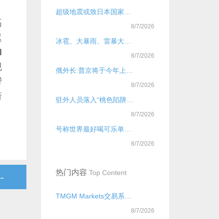
超级地震或致日本国家崩溃
高
8/7/2026
迟
冰雹、大暴雨、雷暴大风！今起，局地新一轮降雨过程上线，核心影响时段
M
8/7/2026
现
俄外长:普京将于今年上半年访华
帮
8/7/2026
衔
驻外人员落入“桃色陷阱”出卖大量国家秘密，国安机关提示
8/7/2026
号称世界最好喝可乐单瓶售价29元？可乐虽好喝，要警惕肠道被“腐蚀”
8/7/2026
热门内容
Top Content
→
TMGM Markets交易系统优势详解
8/7/2026