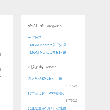
分类目录
Categories
外汇技巧
TMGM Markets外汇知识
范
TMGM Markets常见问题
M
杆
相关内容
Related
M
变
东方甄选初代核心主播已全员离开
8/7/2026
股市三点钟丨沪指收涨0.71%，重返4100点！A股近4000股飘红
8/7/2026
比亚迪宣布5月1日起涨价