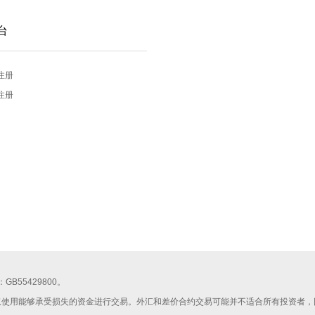
台
注册
注册
照号：GB55429800。
仅使用能够承受损失的资金进行交易。外汇和差价合约交易可能并不适合所有投资者，