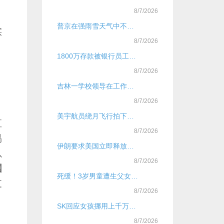
8/7/2026
普京在强雨雪天气中不顾自己淋湿，为俄女副总理撑伞
实
8/7/2026
1800万存款被银行员工转走，储户兑现遭银行拖延
8/7/2026
吉林一学校领导在工作群发“亲密消息” 引质疑 校方回应：是误发，已批评
8/7/2026
美宇航员绕月飞行拍下罕见“地落”：蓝色地球悄然躲进月球背后
直
8/7/2026
易
伊朗要求美国立即释放被扣押船只及人员
以
8/7/2026
国
死缓！3岁男童遭生父女友虐待致死案一审宣判
支
8/7/2026
SK回应女孩挪用上千万打赏主播
8/7/2026