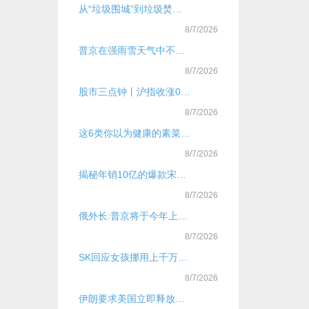
从“垃圾围城”到垃圾焚烧厂“吃不饱”：垃圾不够烧
8/7/2026
普京在强雨雪天气中不顾自己淋湿，为俄女副总理撑伞
8/7/2026
股市三点钟丨沪指收涨0.71%，重返4100点！A股近4000股飘红
8/7/2026
这6类你以为健康的素菜，其实约等于在“吃油”！
8/7/2026
揭秘年销10亿的爆款宋柚汁：“宋柚”是商标，柚含量不到3%，主配料为糖水，品牌号称全国销量第一
8/7/2026
俄外长:普京将于今年上半年访华
8/7/2026
SK回应女孩挪用上千万打赏主播
8/7/2026
伊朗要求美国立即释放被扣押船只及人员