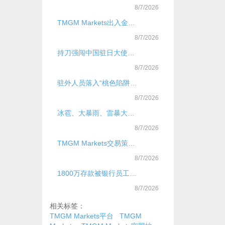
8/7/2026
TMGM Markets出入金教程：快速便捷仅供参考
8/7/2026
持刀强闯中国驻日大使馆 村田晃大被日本警方以涉嫌违反枪支刀具法再次逮捕
8/7/2026
驻外人员落入“桃色陷阱”出卖大量国家秘密，国安机关提示
8/7/2026
冰雹、大暴雨、雷暴大风！今起，局地新一轮降雨过程上线，核心影响时段
8/7/2026
TMGM Markets交易策略优化技巧？
8/7/2026
1800万存款被银行员工转走，储户兑现遭银行拖延
8/7/2026
相关标签：
TMGM Markets平台
TMGM